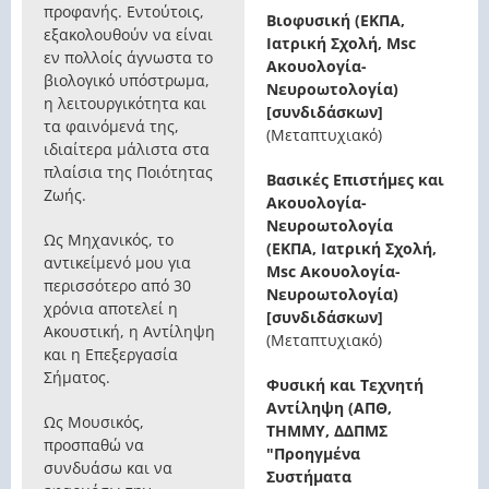
προφανής. Εντούτοις,
Βιοφυσική (ΕΚΠΑ,
εξακολουθούν να είναι
Ιατρική Σχολή, Msc
εν πολλοίς άγνωστα το
Ακουολογία-
βιολογικό υπόστρωμα,
Νευροωτολογία)
η λειτουργικότητα και
[συνδιδάσκων]
τα φαινόμενά της,
(Μεταπτυχιακό)
ιδιαίτερα μάλιστα στα
πλαίσια της Ποιότητας
Βασικές Επιστήμες και
Ζωής.
Ακουολογία-
Νευροωτολογία
Ως Μηχανικός, το
(ΕΚΠΑ, Ιατρική Σχολή,
αντικείμενό μου για
Msc Ακουολογία-
περισσότερο από 30
Νευροωτολογία)
χρόνια αποτελεί η
[συνδιδάσκων]
Ακουστική, η Αντίληψη
(Μεταπτυχιακό)
και η Επεξεργασία
Σήματος.
Φυσική και Τεχνητή
Αντίληψη (ΑΠΘ,
Ως Μουσικός,
ΤΗΜΜΥ, ΔΔΠΜΣ
προσπαθώ να
"Προηγμένα
συνδυάσω και να
Συστήματα