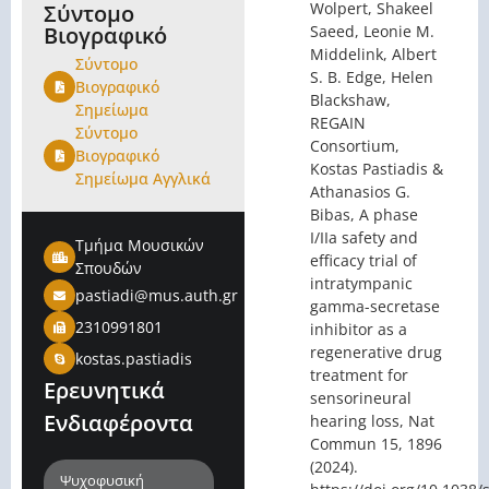
Wolpert, Shakeel
Σύντομο
Βιογραφικό
Saeed, Leonie M.
Middelink, Albert
Σύντομο
S. B. Edge, Helen
Βιογραφικό
Blackshaw,
Σημείωμα
REGAIN
Σύντομο
Consortium,
Βιογραφικό
Kostas Pastiadis &
Σημείωμα Αγγλικά
Athanasios G.
Bibas, A phase
I/IIa safety and
Τμήμα Μουσικών
efficacy trial of
Σπουδών
intratympanic
pastiadi@mus.auth.gr
gamma-secretase
2310991801
inhibitor as a
regenerative drug
kostas.pastiadis
treatment for
Ερευνητικά
sensorineural
Ενδιαφέροντα
hearing loss, Nat
Commun 15, 1896
(2024).
Ψυχοφυσική