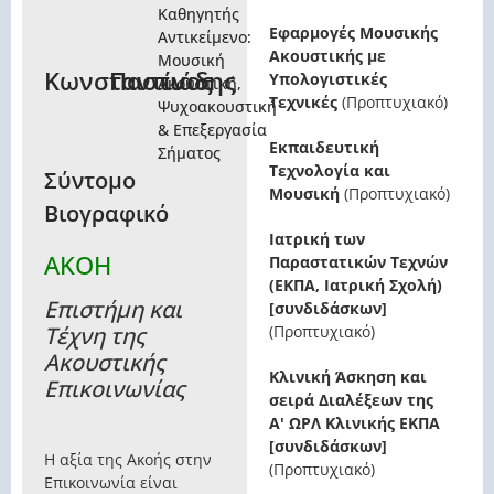
Καθηγητής
Εφαρμογές Μουσικής
Αντικείμενο:
Ακουστικής με
Μουσική
Κωνσταντίνος
Παστιάδης
Υπολογιστικές
Ακουστική,
Τεχνικές
(Προπτυχιακό)
Ψυχοακουστική
& Επεξεργασία
Εκπαιδευτική
Σήματος
Τεχνολογία και
Σύντομο
Μουσική
(Προπτυχιακό)
Βιογραφικό
Ιατρική των
AKOH
Παραστατικών Τεχνών
(ΕΚΠΑ, Ιατρική Σχολή)
Επιστήμη και
[συνδιδάσκων]
Τέχνη της
(Προπτυχιακό)
Ακουστικής
Κλινική Άσκηση και
Επικοινωνίας
σειρά Διαλέξεων της
Α' ΩΡΛ Κλινικής ΕΚΠΑ
[συνδιδάσκων]
Η αξία της Ακοής στην
(Προπτυχιακό)
Επικοινωνία είναι