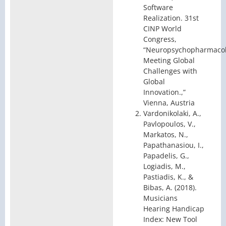
Software
Realization. 31st
CINP World
Congress,
“Neuropsychopharmacol
Meeting Global
Challenges with
Global
Innovation.,”
Vienna, Austria
Vardonikolaki, A.,
Pavlopoulos, V.,
Markatos, N.,
Papathanasiou, I.,
Papadelis, G.,
Logiadis, M.,
Pastiadis, K., &
Bibas, A. (2018).
Musicians
Hearing Handicap
Index: New Tool