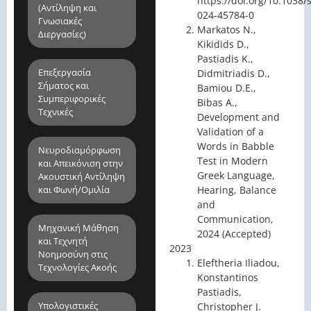
https://doi.org/10.1038/
(Αντίληψη και
024-45784-0
Γνωσιακές
Markatos N.,
Διεργασίες)
Kikidids D.,
Pastiadis K.,
Επεξεργασία
Didmitriadis D.,
Σήματος και
Bamiou D.E.,
Συμπεριφορικές
Bibas A.,
Τεχνικές
Development and
Validation of a
Words in Babble
Νευροδιαμόρφωση
Test in Modern
και Απεικόνιση στην
Greek Language,
Ακουστική Αντίληψη
και Φωνή/Ομιλία
Hearing, Balance
and
Communication,
Μηχανική Μα΄θηση
2024 (Accepted)
και Τεχνητή
2023
Νοημοσύνη στις
Eleftheria Iliadou,
Τεχνολογίες Ακοής
Konstantinos
Pastiadis,
Υπολογιστικές
Christopher J.