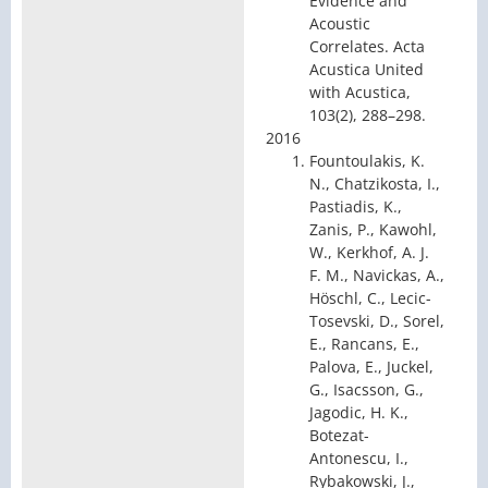
Evidence and
Acoustic
Correlates. Acta
Acustica United
with Acustica,
103(2), 288–298.
2016
Fountoulakis, K.
N., Chatzikosta, I.,
Pastiadis, K.,
Zanis, P., Kawohl,
W., Kerkhof, A. J.
F. M., Navickas, A.,
Höschl, C., Lecic-
Tosevski, D., Sorel,
E., Rancans, E.,
Palova, E., Juckel,
G., Isacsson, G.,
Jagodic, H. K.,
Botezat-
Antonescu, I.,
Rybakowski, J.,