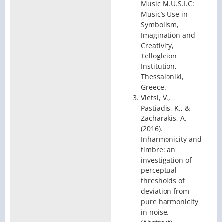
Music M.U.S.I.C:
Music’s Use in
Symbolism,
Imagination and
Creativity,
Tellogleion
Institution,
Thessaloniki,
Greece.
Vletsi, V.,
Pastiadis, K., &
Zacharakis, A.
(2016).
Inharmonicity and
timbre: an
investigation of
perceptual
thresholds of
deviation from
pure harmonicity
in noise.