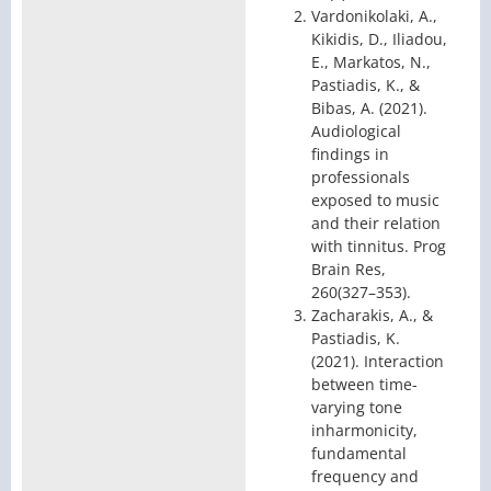
Vardonikolaki, A.,
Kikidis, D., Iliadou,
E., Markatos, N.,
Pastiadis, K., &
Bibas, A. (2021).
Audiological
findings in
professionals
exposed to music
and their relation
with tinnitus. Prog
Brain Res,
260(327–353).
Zacharakis, A., &
Pastiadis, K.
(2021). Interaction
between time-
varying tone
inharmonicity,
fundamental
frequency and