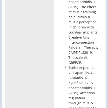
Konstantinidis, I.
(2019). The effect
of music training
on auditory &
music perception
in children with
cochlear implants.
Creative Arts
Interconnection –
Paideia – Therapy,
CAIPT PcS2019,
Thessaloniki,
GREECE.
Tsekouropoulou,
V., Papadelis, G.,
Pastiadis, K.,
Kyriafinis, G., &
Konstantinidis, I.
(2019). Attention
regulation
through music-