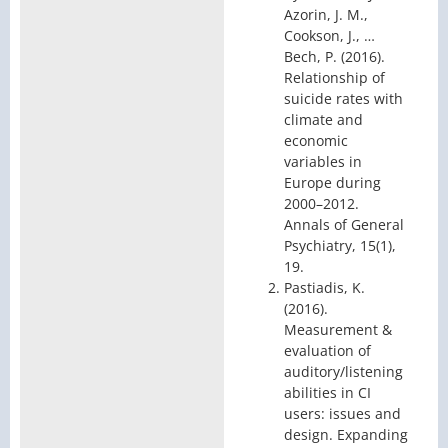
Azorin, J. M.,
Cookson, J., …
Bech, P. (2016).
Relationship of
suicide rates with
climate and
economic
variables in
Europe during
2000–2012.
Annals of General
Psychiatry, 15(1),
19.
Pastiadis, K.
(2016).
Measurement &
evaluation of
auditory/listening
abilities in CI
users: issues and
design. Expanding