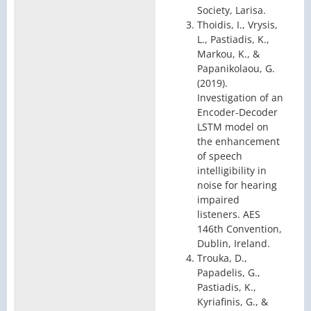
Society, Larisa.
Thoidis, I., Vrysis,
L., Pastiadis, K.,
Markou, K., &
Papanikolaou, G.
(2019).
Investigation of an
Encoder-Decoder
LSTM model on
the enhancement
of speech
intelligibility in
noise for hearing
impaired
listeners. AES
146th Convention,
Dublin, Ireland.
Trouka, D.,
Papadelis, G.,
Pastiadis, K.,
Kyriafinis, G., &