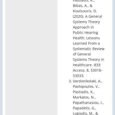
Pastiadis, K.,
Bibas, A., &
Koutsouris, D.
(2020). A General
Systems Theory
Approach in
Public Hearing
Health: Lessons
Learned From a
Systematic Review
of General
Systems Theory in
Healthcare. IEEE
Access, 8, 53018–
53033.
Vardonikolaki, A.,
Pavlopoulos, V.,
Pastiadis, K.,
Markatos, N.,
Papathanasiou, I.,
Papadelis, G.,
Logiadis, M., &