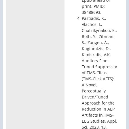
Epub ahead of
print. PMID:
38488693.
Pastiadis, K.,
Vlachos, I.,
Chatzikyriakou, E.,
Roth, Y., Zibman,
S., Zangen, A.,
Kugiumtzis, D.,
Kimiskidis, V.K.
Auditory Fine-
Tuned Suppressor
of TMS-Clicks
(TMS-Click AFTS):
A Novel,
Perceptually
Driven/Tuned
Approach for the
Reduction in AEP
Artifacts in TMS-
EEG Studies. Appl.
Sci. 2023, 13,