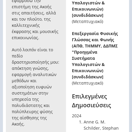
εφαρμόσω την
Υπολογιστών &
επιστήμη της Ακοής
Επικοινωνιών)
στις απαιτήσεις, αλλά
[συνδιδάσκων]
και τον πλούτο, της
(Μεταπτυχιακό)
καλλιτεχνικής
έκφρασης και μουσικής
Επεξεργασία Φυσικής
επικοινωνίας.
Γλώσσας και Φωνής
(ΑΠΘ, ΤΗΜΜΥ, ΔΔΠΜΣ
Αυτό λοιπόν είναι το
"Προηγμένα
πεδίο
Συστήματα
δραστηριοποίησής μου:
Υπολογιστών &
απόκτηση γνώσης,
Επικοινωνιών)
εφαρμογή αναλυτικών
[συνδιδάσκων]
μεθόδων και
(Μεταπτυχιακό)
αξιοποίηση ευφυών
συστημάτων στην
Επιλεγμένες
υπηρεσία της
Δημοσιεύσεις
πολυδιάστατης και
πολύπλευρης φύσης
2024
της αίσθησης της
Anne G. M.
Ακοής.
Schilder, Stephan