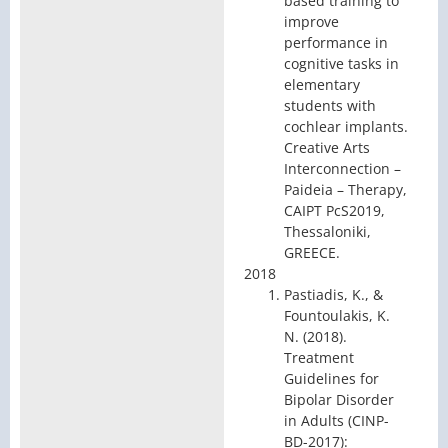
based training to
improve
performance in
cognitive tasks in
elementary
students with
cochlear implants.
Creative Arts
Interconnection –
Paideia – Therapy,
CAIPT PcS2019,
Thessaloniki,
GREECE.
2018
Pastiadis, K., &
Fountoulakis, K.
N. (2018).
Treatment
Guidelines for
Bipolar Disorder
in Adults (CINP-
BD-2017):