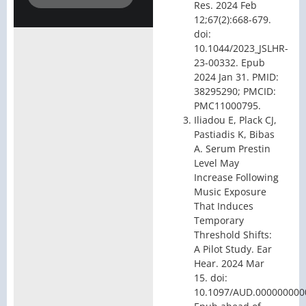
Res. 2024 Feb
12;67(2):668-679.
doi:
10.1044/2023_JSLHR-
23-00332. Epub
2024 Jan 31. PMID:
38295290; PMCID:
PMC11000795.
Iliadou E, Plack CJ,
Pastiadis K, Bibas
A. Serum Prestin
Level May
Increase Following
Music Exposure
That Induces
Temporary
Threshold Shifts:
A Pilot Study. Ear
Hear. 2024 Mar
15. doi:
10.1097/AUD.000000000