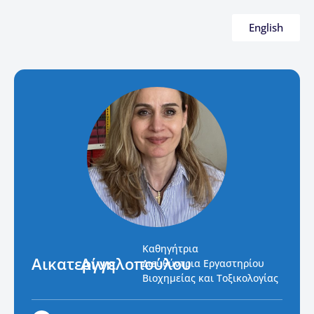
English
Καθηγήτρια
Αικατερίνη
Αγγελοπούλου
Διευθύντρια Εργαστηρίου
Βιοχημείας και Τοξικολογίας