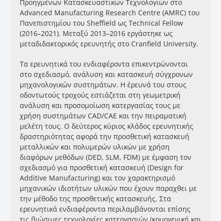
Προηγμένων Κατασκευαστικών Τεχνολογιών στο
Advanced Manufacturing Research Centre (AMRC) του
Πανεπιστημίου του Sheffield ως Technical Fellow
(2016–2021). Μεταξύ 2013–2016 εργάστηκε ως
μεταδιδακτορικός ερευνητής στο Cranfield University.
Τα ερευνητικά του ενδιαφέροντα επικεντρώνονται
στο σχεδιασμό, ανάλυση και κατασκευή σύγχρονων
μηχανολογικών συστημάτων. Η έρευνά του στους
οδοντωτούς τροχούς εστιάζεται στη γεωμετρική
ανάλυση και προσομοίωση κατεργασίας τους με
χρήση συστημάτων CAD/CAE και την πειραματική
μελέτη τους. Ο δεύτερος κύριος κλάδος ερευνητικής
δραστηριότητας αφορά την προσθετική κατασκευή
μεταλλικών και πολυμερών υλικών με χρήση
διαφόρων μεθόδων (DED, SLM, FDM) με έμφαση τον
σχεδιασμό για προσθετική κατασκευή (Design for
Additive Manufacturing) και τον χαρακτηρισμό
μηχανικών ιδιοτήτων υλικών που έχουν παραχθει με
την μέθοδο της προσθετικής κατασκευής. Στα
ερευνητικά ενδιαφέροντα περιλαμβάνονται επίσης
τις βιώσιμες τεχνολογίες κατεργασιών (κρυογενική και