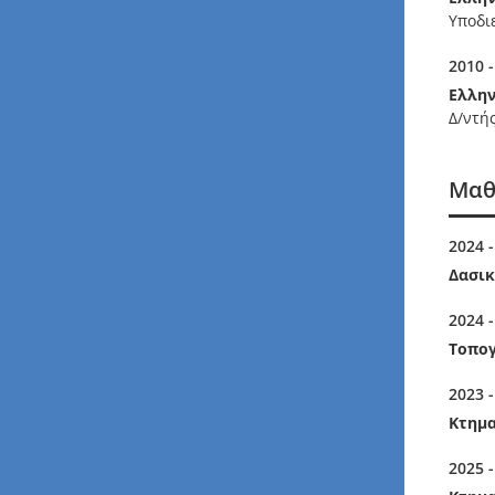
Υποδι
2010 -
Ελλην
Δ/ντή
Μαθ
2024 -
Δασικ
2024 -
Τοπο
2023 -
Κτημα
2025 -