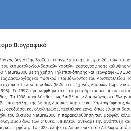
τομο Βιογραφικό
Μόσχος Βογιατζής διαθέτει επαγγελματική εμπειρία 26 ετών στη Δ
ς του κτηματολογίου-δασικών χαρτών, χαρτογράφησης κάλυψης γ
ου Natura2000 με τη χρήση Τηλεπισκόπησης και Γεωγραφικών Συ
τος Δασολογίας και Φυσικού Περιβάλλοντος του Αριστοτελείου Πα
τυχιακού Τίτλου σπουδών (M.Sc.) της Σχολής Δασικών Πόρων και
1995). Το 1997, προσλήφθηκε στη εταιρεία Αρκτούρος με αντικεί
δας. Το 1998, προσλήφθηκε ως Επιβλέπων Δασολόγος στo Ελληνικό
βε επικεφαλής της Δ/νσης Δασικών Χαρτών και Χαρτογράφησης Φ
έχει σχεδιάσει και ολοκληρώσει περίπλοκα έργα, όπως είναι οι δ
χών του δικτύου Natura2000, η παρακολούθηση των μορφών κάλυψη
ολογισμού άνω των €100εκ. Επιπλέον, ανέλαβε την ανάπτυξη και
ση και τη φύση. Το 2023, έλαβε το Διδακτορικό του Δίπλωμα από 