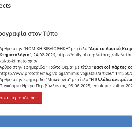
ects
ρογραφία στον Τύπο
Άρθρο στην “ΝΟΜΙΚΗ ΒΙΒΛΙΟΘΗΚΗ” με τίτλο “
Από το Δασικό Κτημ
Κτηματολόγιο
“, 24-02-2026,
https://daily.nb.org/arthrografia/art
kai-to-ktimatologio/
Άρθρο στην εφημερίδα “Πρώτο Θέμα” με τίτλο “
Δασικοί Χάρτες κ
https://www.protothema.gr/blogs/mimis-vogiatzis/article/1141550/d
Άρθρο στην εφημερίδα “Μακεδονία” με τίτλο “
Η Ελλάδα αντιμέτω
Παγκόσμια Ημέρα Περιβάλλοντος, 08-06-2025,
emak-perivallon-20
άστε περισσότερα...