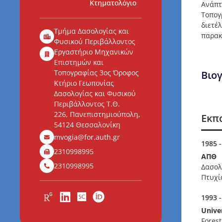
Κτηματολόγιο
Ανάπτ
Τοπογ
διετέ
Τμήμα Δασολογίας και
παρακ
Φυσικού Περιβάλλοντος
Εργαστήριο Μηχανικών
Επιστημών και
Τοπογραφίας 3ος Όροφος
Βιο
Κτήριο Γεωπονίας
Δασολογίας και Φυσικού
Περιβάλλοντος Τ.Θ.
226, Πανεπιστημιούπολη,
Εκπ
54124 Θεσσαλονίκη
mvogia@for.auth.gr
1985 -
2310998995
ΑΠΘ
2310998995
Δασολ
Πτυχί
1993 -
Univer
Fores