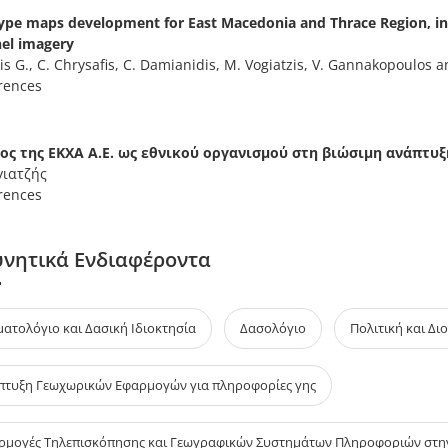
type maps development for East Macedonia and Thrace Region, in 
nel imagery
is G., C. Chrysafis, C. Damianidis, M. Vogiatzis, V. Gannakopoulos a
rences
ος της ΕΚΧΑ Α.Ε. ως εθνικού οργανισμού στη βιώσιμη ανάπτυξ
γιατζής
rences
υνητικά Ενδιαφέροντα
ματολόγιο και Δασική Ιδιοκτησία
Δασολόγιο
Πολιτική και Δι
πτυξη Γεωχωρικών Εφαρμογών για πληροφορίες γης
ρμογές Τηλεπισκόπησης και Γεωγραφικών Συστημάτων Πληροφοριών στ