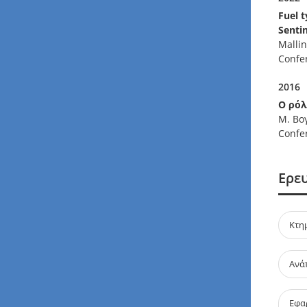
Fuel 
Senti
Mallin
Confe
2016
Ο ρόλ
Μ. Βο
Confe
Ερε
Κτη
Ανά
Εφα