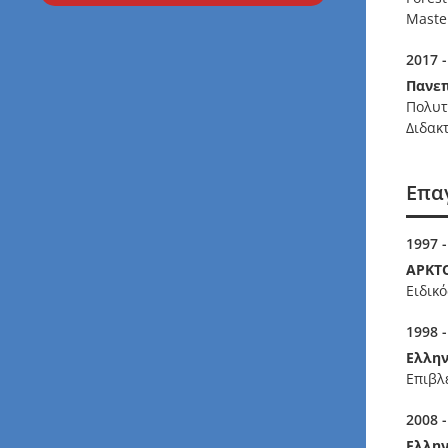
Master
2017 -
Πανεπ
Πολυτ
Διδακ
Επα
1997 -
ΑΡΚΤ
Ειδικ
1998 -
Ελλην
Επιβλ
2008 -
Ελλην