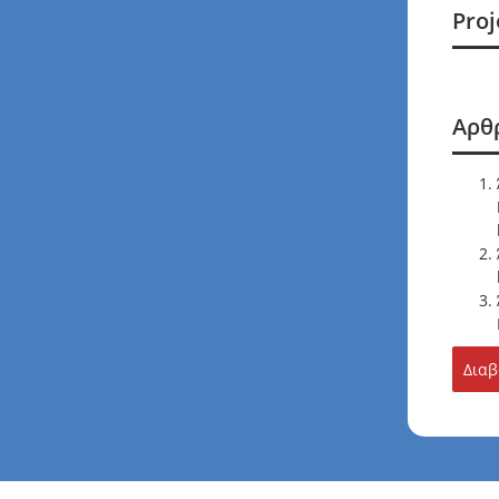
Proj
Αρθ
Διαβ