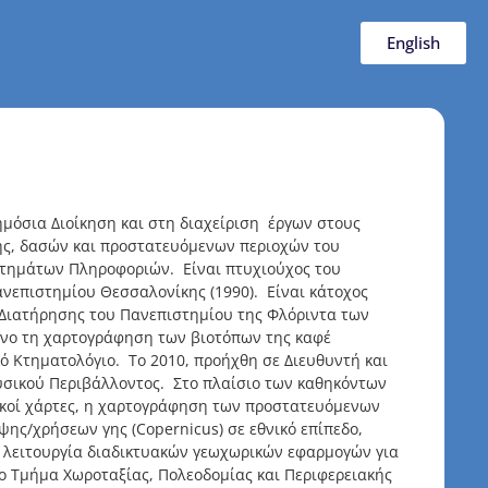
English
ημόσια Διοίκηση και στη διαχείριση έργων στους
ης, δασών και προστατευόμενων περιοχών του
στημάτων Πληροφοριών. Είναι πτυχιούχος του
νεπιστημίου Θεσσαλονίκης (1990). Είναι κάτοχος
 Διατήρησης του Πανεπιστημίου της Φλόριντα των
μενο τη χαρτογράφηση των βιοτόπων της καφέ
 Κτηματολόγιο. Το 2010, προήχθη σε Διευθυντή και
υσικού Περιβάλλοντος. Στο πλαίσιο των καθηκόντων
ασικοί χάρτες, η χαρτογράφηση των προστατευόμενων
ς/χρήσεων γης (Copernicus) σε εθνικό επίπεδο,
 λειτουργία διαδικτυακών γεωχωρικών εφαρμογών για
τo Τμήμα Χωροταξίας, Πολεοδομίας και Περιφερειακής