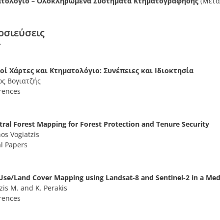
ατολόγιο – Ολοκληρωμένα Συστήματα Κτηματογράφησης
(Μετα
οσιεύσεις
οί Χάρτες και Κτηματολόγιο: Συνέπειες και Ιδιοκτησία
ς Βογιατζής
rences
tral Forest Mapping for Forest Protection and Tenure Security
os Vogiatzis
l Papers
Use/Land Cover Mapping using Landsat-8 and Sentinel-2 in a Me
zis M. and K. Perakis
rences