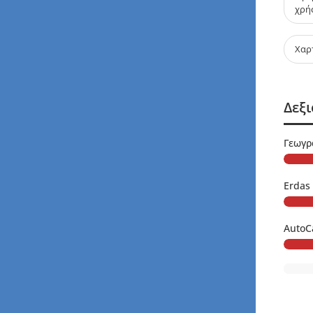
χρή
Χαρ
Δεξι
Γεωγρ
Erdas
AutoC