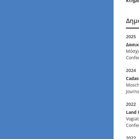
Κτημ
Δημ
2025
Δασικ
Μόσχο
Confe
2024
Cadas
Mosch
Journa
2022
Land 
Vogiat
Confe
2022