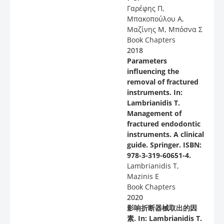
Γαρέφης Π,
Μπακοπούλου Α,
Μαζίνης Μ, Μπόσνα Σ
Book Chapters
2018
Parameters
influencing the
removal of fractured
instruments. In:
Lambrianidis T.
Management of
fractured endodontic
instruments. A clinical
guide. Springer. ISBN:
978-3-319-60651-4.
Lambrianidis T,
Mazinis E
Book Chapters
2020
影响折断器械取出的因
素. In: Lambrianidis T.