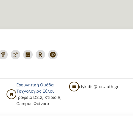
Ερευνητική Ομάδα
clykidis@for.auth.gr
Τεχνολογίας Ξύλου
Γραφείο D2.2, Κτίριο Δ,
Campus Φοίνικα