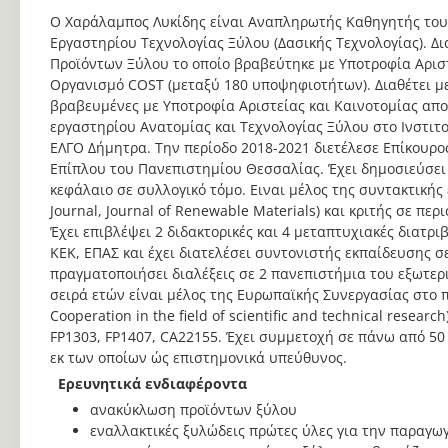
Ο Χαράλαμπος Λυκίδης είναι Αναπληρωτής Καθηγητής του
Εργαστηρίου Τεχνολογίας Ξύλου (Δασικής Τεχνολογίας). 
Προϊόντων Ξύλου το οποίο βραβεύτηκε με Υποτροφία Αρισ
Οργανισμό COST (μεταξύ 180 υποψηφιοτήτων). Διαθέτει μ
βραβευμένες με Υποτροφία Αριστείας και Καινοτομίας απο
εργαστηρίου Ανατομίας και Τεχνολογίας Ξύλου στο Ινστιτ
ΕΛΓΟ Δήμητρα. Την περίοδο 2018-2021 διετέλεσε Επίκουρο
Επίπλου του Πανεπιστημίου Θεσσαλίας. Έχει δημοσιεύσει
κεφάλαιο σε συλλογικό τόμο. Ειναι μέλος της συντακτικής 
Journal, Journal of Renewable Materials) και κριτής σε π
Έχει επιβλέψει 2 διδακτορικές και 4 μεταπτυχιακές διατριβέ
ΚΕΚ, ΕΠΑΣ και έχει διατελέσει συντονιστής εκπαίδευσης 
πραγματοποιήσει διαλέξεις σε 2 πανεπιστήμια του εξωτερικ
σειρά ετών είναι μέλος της Ευρωπαϊκής Συνεργασίας στο 
Cooperation in the field of scientific and technical resear
FP1303, FP1407, CA22155. Έχει συμμετοχή σε πάνω από 50
εκ των οποίων ώς επιστημονικά υπεύθυνος.
Ερευνητικά ενδιαφέροντα
ανακύκλωση προϊόντων ξύλου
εναλλακτικές ξυλώδεις πρώτες ύλες για την παραγ