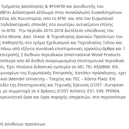
 Τμήματος Δασολογίας & ΦΠ/ΑΠΘ και Διευθυντής του
Διαθέτει Διδακτορικό Δίπλωμα στην Ανακύκλωση Συγκολλημένων
τείας και Καινοτομίας απο το ΑΠΘ και απο τον Ευρωπαικό
εταδιδακτορικές σπουδές στο ανωτέρω αντικείμενο επίσης
 το ΑΠΘ. Την περίοδο 2010-2018 διετέλεσε υπεύθυνος του
ούτο Μεσογ. Δασ. Οικοσ. & Τεχνολογίας Δασικών Προϊόντων του
ς Καθηγητής στο τμήμα Σχεδιασμού και Τεχνολογίας Ξύλου και
 πάνω από εξήντα συνολικά επιστημονικές εργασίες/άρθρα και 1
επιτροπής 2 διεθνών περιοδικών (International Wood Products
ερισσότερα απο 40 διεθνή αναγνωρισμένα επιστημονικά περιοδικά.
ς. Έχει πλούσια διδακτική εμπειρία σε ΑΕΙ, ΤΕΙ, ΚΕΔΙΒΙΜ, ΙΕΚ,
σεμιναρίων της Ευρωπαϊκής Επιτροπής. Κατόπιν πρόσκλησης, εχει
ού (Mendel University – Τσεχίας και ΤΕC – Κόστα Ρίκα). Επί
πεδίο της Επιστημονικής και Τεχνικής Έρευνας (COST –European
ch), με συμμετοχή σε 6 δράσεις (COST Actions): Ε31, Ε49, FP0904,
 ερευνητικά έργα και έργα παροχής υπηρεσιών, στα περισσότερα
ωγή σύνθετων προϊόντων