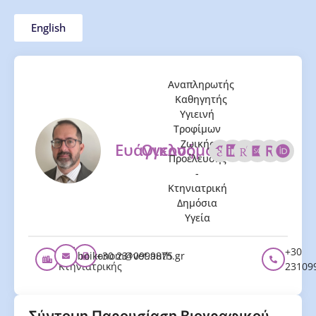
English
Αναπληρωτής
Καθηγητής
Υγιεινή
Τροφίμων
Ζωικής
Ευάγγελος
Οικονόμου
Προέλευσης
-
Κτηνιατρική
Δημόσια
Υγεία
Τμήμα
+30
boikonom@vet.auth.gr
+30 2310999875
Κτηνιατρικής
23109