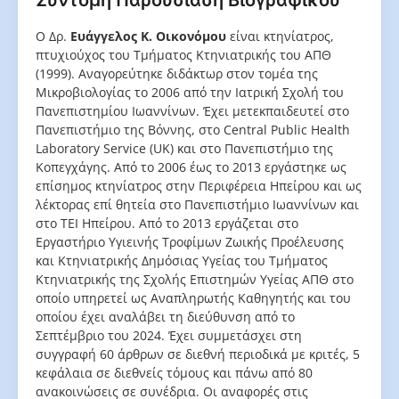
Σύντομη Παρουσίαση Βιογραφικού
Ο Δρ.
Ευάγγελος Κ. Οικονόμου
είναι κτηνίατρος,
πτυχιούχος του Τμήματος Κτηνιατρικής του ΑΠΘ
(1999). Αναγορεύτηκε διδάκτωρ στον τομέα της
Μικροβιολογίας το 2006 από την Ιατρική Σχολή του
Πανεπιστημίου Ιωαννίνων. Έχει μετεκπαιδευτεί στο
Πανεπιστήμιο της Βόννης, στο Central Public Health
Laboratory Service (UK) και στο Πανεπιστήμιο της
Κοπεγχάγης. Από το 2006 έως το 2013 εργάστηκε ως
επίσημος κτηνίατρος στην Περιφέρεια Ηπείρου και ως
λέκτορας επί θητεία στο Πανεπιστήμιο Ιωαννίνων και
στο ΤΕΙ Ηπείρου. Από το 2013 εργάζεται στο
Εργαστήριο Υγιεινής Τροφίμων Ζωικής Προέλευσης
και Κτηνιατρικής Δημόσιας Υγείας του Τμήματος
Κτηνιατρικής της Σχολής Επιστημών Υγείας ΑΠΘ στο
οποίο υπηρετεί ως Αναπληρωτής Καθηγητής και του
οποίου έχει αναλάβει τη διεύθυνση από το
Σεπτέμβριο του 2024. Έχει συμμετάσχει στη
συγγραφή 60 άρθρων σε διεθνή περιοδικά με κριτές, 5
κεφάλαια σε διεθνείς τόμους και πάνω από 80
ανακοινώσεις σε συνέδρια. Οι αναφορές στις