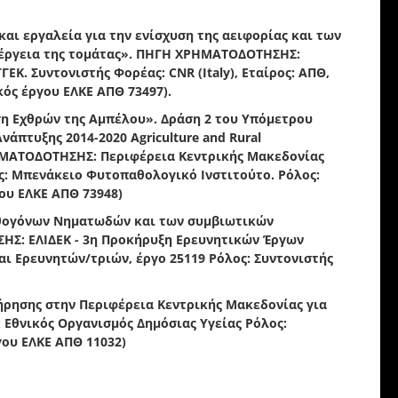
και εργαλεία για την ενίσχυση της αειφορίας και των
έργεια της τομάτας». ΠΗΓΗ ΧΡΗΜΑΤΟΔΟΤΗΣΗΣ:
ΓΕΚ. Συντονιστής Φορέας: CNR (Italy), Εταίρος: ΑΠΘ,
κός έργου ΕΛΚΕ ΑΠΘ 73497).
 Εχθρών της Αμπέλου». Δράση 2 του Υπόμετρου
νάπτυξης 2014-2020 Agriculture and Rural
ΡΗΜΑΤΟΔΟΤΗΣΗΣ: Περιφέρεια Κεντρικής Μακεδονίας
ας: Μπενάκειο Φυτοπαθολογικό Ινστιτούτο. Ρόλος:
γου ΕΛΚΕ ΑΠΘ 73948)
αθογόνων Νηματωδών και των συμβιωτικών
Σ: ΕΛΙΔΕΚ - 3η Προκήρυξη Ερευνητικών Έργων
και Ερευνητών/τριών, έργο 25119 Ρόλος: Συντονιστής
ήρησης στην Περιφέρεια Κεντρικής Μακεδονίας για
Εθνικός Οργανισμός Δημόσιας Υγείας Ρόλος:
γου ΕΛΚΕ ΑΠΘ 11032)