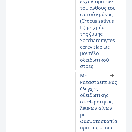
εκχυλισμάτων
του άνθους του
φυτού κρόκος
(Crocus sativus
L.) με χρήση
της ζύμης
Saccharomyces
cerevisiae ως
μοντέλο
οξειδωτικού
στρες
Μη
καταστρεπτικός
έλεγχος
οξειδωτικής
σταθερότητας
λευκών οίνων
με
φασματοσκοπία
ορατού, μέσου-