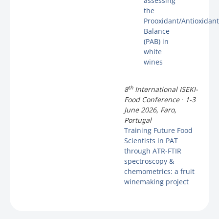
assessing
the
Prooxidant/Antioxidant
Balance
(PAB) in
white
wines
th
8
International ISEKI-
Food Conference
·
1-3
June 2026, Faro,
Portugal
Training Future Food
Scientists in PAT
through ATR-FTIR
spectroscopy &
chemometrics: a fruit
winemaking project