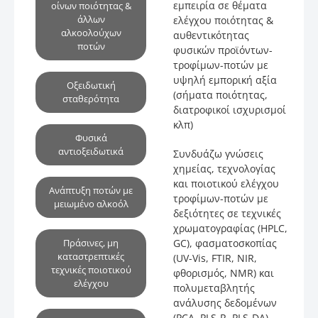
εμπειρία σε θέματα
οίνων ποιότητας &
άλλων
ελέγχου ποιότητας &
αλκοολούχων
αυθεντικότητας
ποτών
φυσικών προϊόντων-
τροφίμων-ποτών με
υψηλή εμπορική αξία
Οξειδωτική
(σήματα ποιότητας,
σταθερότητα
διατροφικοί ισχυρισμοί
κλπ)
Φυσικά
αντιοξειδωτικά
Συνδυάζω γνώσεις
χημείας, τεχνολογίας
και ποιοτικού ελέγχου
Ανάπτυξη ποτών με
τροφίμων-ποτών με
μειωμένο αλκοόλ
δεξιότητες σε τεχνικές
χρωματογραφίας (HPLC,
Πράσινες, μη
GC), φασματοσκοπίας
καταστρεπτικές
(UV-Vis, FTIR, NIR,
τεχνικές ποιοτικού
φθορισμός, NMR) και
ελέγχου
πολυμεταβλητής
ανάλυσης δεδομένων
(PCA, PLS-R, PLS-DA).