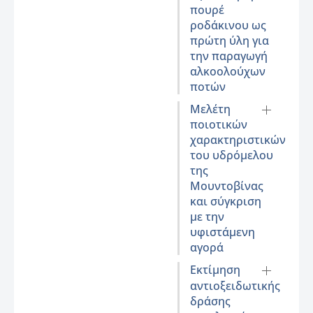
πουρέ
ροδάκινου ως
πρώτη ύλη για
την παραγωγή
αλκοολούχων
ποτών
Μελέτη
ποιοτικών
χαρακτηριστικών
του υδρόμελου
της
Μουντοβίνας
και σύγκριση
με την
υφιστάμενη
αγορά
Εκτίμηση
αντιοξειδωτικής
δράσης