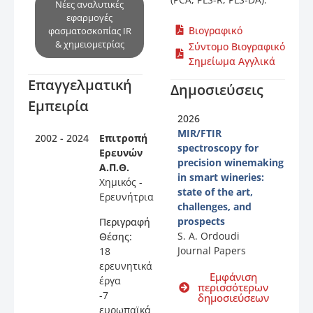
Νέες αναλυτικές
εφαρμογές
Βιογραφικό
φασματοσκοπίας IR
& χημειομετρίας
Σύντομο Βιογραφικό
Σημείωμα Αγγλικά
Επαγγελματική
Δημοσιεύσεις
Εμπειρία
2026
MIR/FTIR
2002 - 2024
Επιτροπή
spectroscopy for
Ερευνών
precision winemaking
Α.Π.Θ.
in smart wineries:
Χημικός -
state of the art,
Ερευνήτρια
challenges, and
prospects
Περιγραφή
S. A. Ordoudi
Θέσης:
Journal Papers
18
ερευνητικά
Εμφάνιση
έργα
περισσότερων
-7
δημοσιεύσεων
ευρωπαϊκά