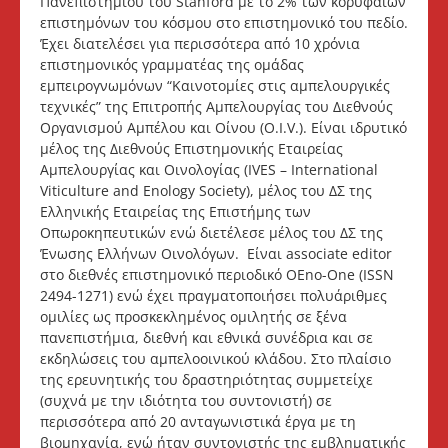
Πανεπιστημίου του Stanford με το 2% των κορυφαίων
επιστημόνων του κόσμου στο επιστημονικό του πεδίο.
Έχει διατελέσει για περισσότερα από 10 χρόνια
επιστημονικός γραμματέας της ομάδας
εμπειρογνωμόνων “Καινοτομίες στις αμπελουργικές
τεχνικές” της Επιτροπής Αμπελουργίας του Διεθνούς
Οργανισμού Αμπέλου και Οίνου (O.I.V.). Eίναι ιδρυτικό
μέλος της Διεθνούς Επιστημονικής Εταιρείας
Αμπελουργίας και Οινολογίας (IVES – International
Viticulture and Enology Society), μέλος του ΔΣ της
Ελληνικής Εταιρείας της Επιστήμης των
Οπωροκηπευτικών ενώ διετέλεσε μέλος του ΔΣ της
Ένωσης Ελλήνων Οινολόγων. Είναι associate editor
στο διεθνές επιστημονικό περιοδικό OEno-One (ISSN
2494-1271) ενώ έχει πραγματοποιήσει πολυάριθμες
ομιλίες ως προσκεκλημένος ομιλητής σε ξένα
πανεπιστήμια, διεθνή και εθνικά συνέδρια και σε
εκδηλώσεις του αμπελοοινικού κλάδου. Στο πλαίσιο
της ερευνητικής του δραστηριότητας συμμετείχε
(συχνά με την ιδιότητα του συντονιστή) σε
περισσότερα από 20 ανταγωνιστικά έργα με τη
βιομηχανία, ενώ ήταν συντονιστής της εμβληματικής