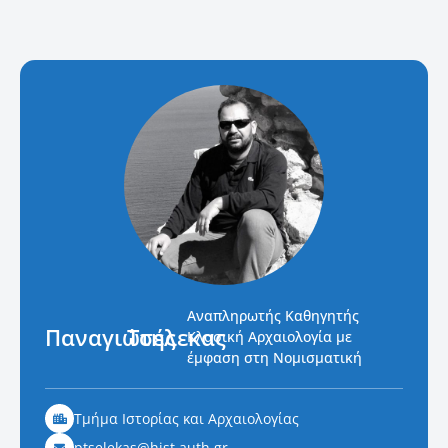
Αναπληρωτής Καθηγητής
Παναγιώτης
Τσέλεκας
Κλασική Αρχαιολογία με
έμφαση στη Νομισματική
Τμήμα Ιστορίας και Αρχαιολογίας
ptselekas@hist.auth.gr