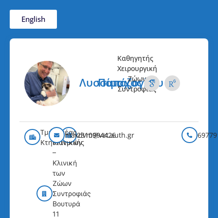
English
Καθηγητής
Χειρουργική
Ζώων
Λυσσίμαχος
Παπάζογλου
Συντροφιάς
Τμήμα
Τομέας
makdvm@vet.auth.gr
2310994426
69779
Κτηνιατρικής
Κλινικών
–
Κλινική
των
Ζώων
Συντροφιάς
Βουτυρά
11