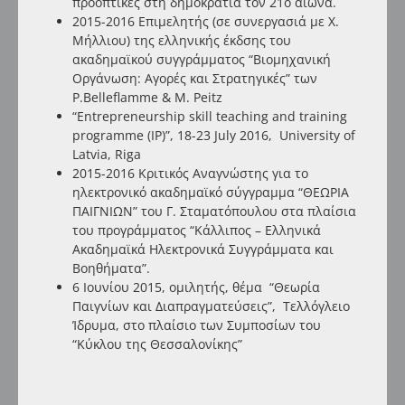
προοπτικές στη δημοκρατία τον 21ο αιώνα.
2015-2016 Επιμελητής (σε συνεργασιά με X.
Μήλλιου) της ελληνικής έκδσης του
ακαδημαϊκού συγγράμματος “
Βιομηχανική
Οργάνωση: Αγορές και Στρατηγικές
” των
P.Belleflamme & M. Peitz
“Entrepreneurship skill teaching and training
programme (IP)”, 18-23 July 2016, University of
Latvia, Riga
2015-2016 Κριτικός Αναγνώστης για το
ηλεκτρονικό ακαδημαϊκό σύγγραμμα
“ΘΕΩΡΙΑ
ΠΑΙΓΝΙΩΝ” του Γ. Σταματόπουλου
στα πλαίσια
του προγράμματος “Κάλλιπος – Ελληνικά
Ακαδημαϊκά Ηλεκτρονικά Συγγράμματα και
Βοηθήματα”.
6 Ιουνίου 2015, ομιλητής, θέμα “Θεωρία
Παιγνίων και Διαπραγματεύσεις”, Τελλόγλειο
Ίδρυμα, στο πλαίσιο των Συμποσίων του
“Κύκλου της Θεσσαλονίκης”