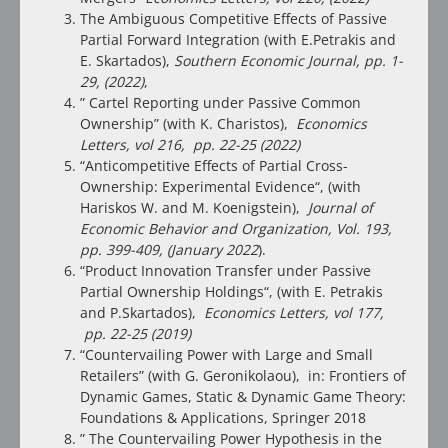
The Ambiguous Competitive Effects of Passive
Partial Forward Integration
(with E.Petrakis and
E. Skartados),
Southern Economic Journal, pp. 1-
29, (2022)
,
”
Cartel Reporting under Passive Common
Ownership
” (with K. Charistos),
Economics
Letters, vol 216, pp. 22-25 (2022)
“
Anticompetitive Effects of Partial Cross-
Ownership: Experimental Evidence
“, (with
Hariskos W. and M. Koenigstein),
Journal of
Economic Behavior and Organization,
Vol. 193,
pp. 399-409,
(January 2022
).
“
Product Innovation Transfer under Passive
Partial Ownership Holdings
“, (with E. Petrakis
and P.Skartados),
Economics Letters, vol 177,
pp. 22-25 (2019)
“
Countervailing Power with Large and Small
Retailers
” (with G. Geronikolaou), in: Frontiers of
Dynamic Games, Static & Dynamic Game Theory:
Foundations & Applications, Springer 2018
”
The Countervailing Power Hypothesis in the