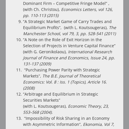
Dominant Firm – Competitive Fringe Model
” ,
(with Ch. Christou),
Economics Letters, vol 126,
pp. 110-113
(2015)
“
A Strategic Market Game of Carry Trades and
Equilibrium Profits
“, (with L. Koutsougeras),
The
Manchester School, vol 79, 3, pp. 528-541 (2011)
“
A Note on the Role of Exit Horizon in the
Selection of Projects in Venture Capital Finance
”
(with G. Geronikolaou),
International Research
Journal of Finance and Economics, Issue 24, pp.
131-137
(2009)
“
Purchasing Power Parity with Strategic
Markets
“,
The B.E. Journal of Theoretical
Economics:
Vol. 8 : Iss. 1 (Topics), Article 16.
(2008)
“
Arbitrage and Equilibrium in Strategic
Securities Markets
”
(with L. Koutsougeras),
Economic Theory,
23,
553–568 (2004)
.
“
Impossibility of Risk Sharing in an Economy
with Asymmetric Information
“,
Ekonomia
,
Vol
7,