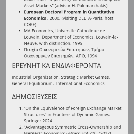
Asset Markets” (advisor H. Polemarchakis)
European Doctoral Program in Quantitative
Economics
, 2000, (visiting DELTA-Paris, host
CORE)
MA Economics, Universite Catholique de
Louvain,
Department of Economics
, Louvain-la-
Neuve, with distinction, 1995
Πτυχίο Οικονομικών Επιστημών,
Τμήμα
Οικονομικών Επιστημών
, ΑΠΘ, 1994
ΕΡΕΥΝΗΤΙΚΑ ΕΝΔΙΑΦΕΡΟΝΤΑ
Industrial Organization, Strategic Market Games,
General Equilibrium, International Economics
ΔΗΜΟΣΙΕΥΣΕΙΣ
“
On the Equivalence of Foreign Exchange Market
Structure
s” in Frontiers of Dynamic Games,
Springer 2024
“
Advantageous Symmetric Cross-Ownership and
Mergers
”
Economics Letters, vol 220, (2022)