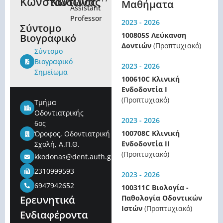
Κωνσταντίνος
Κωδωνάς
Μαθήματα
Assistant
Professor
2023 - 2026
Σύντομο
100805S Λεύκανση
Βιογραφικό
Δοντιών
(Προπτυχιακό)
Σύντομο
Βιογραφικό
2023 - 2026
Σημείωμα
100610C Κλινική
Ενδοδοντία Ι
(Προπτυχιακό)
Τμήμα
Οδοντιατρικής
2023 - 2026
6ος
100708C Κλινική
Όροφος, Οδοντιατρική
Ενδοδοντία ΙΙ
Σχολή, Α.Π.Θ.
(Προπτυχιακό)
kkodonas@dent.auth.gr
2310999593
2023 - 2026
6947942652
100311C Βιολογία -
Ερευνητικά
Παθολογία Οδοντικών
Ιστών
(Προπτυχιακό)
Ενδιαφέροντα