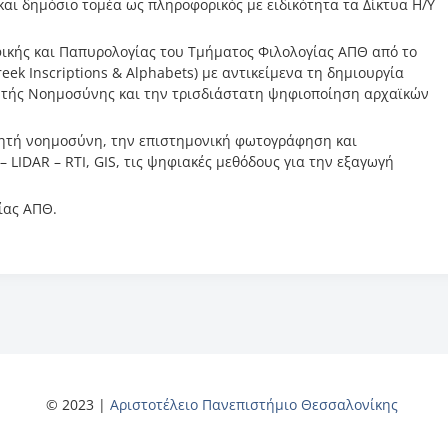
 και δημόσιο τομέα ως πληροφορικός με ειδικότητα τα Δίκτυα Η/Υ
φικής και Παπυρολογίας του Τμήματος Φιλολογίας ΑΠΘ από το
Greek Inscriptions & Alphabets) με αντικείμενα τη δημιουργία
ητής Νοημοσύνης και την τρισδιάστατη ψηφιοποίηση αρχαϊκών
νητή νοημοσύνη, την επιστημονική φωτογράφηση και
– LIDAR – RTI, GIS, τις ψηφιακές μεθόδους για την εξαγωγή
ίας ΑΠΘ.
© 2023 |
Αριστοτέλειο Πανεπιστήμιο Θεσσαλονίκης