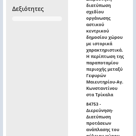
διατύπωση
Δεξιότητες
σχεδίου
οργάνωσης
αστικού
κεντρικού
δημοσίου χώρου
με ιστορικά
χαρακτηριστικά.
Η περίπτωση της
παραποταμίου
περιοχής μεταξύ
Γεφυρών
Μαιευτηρίου-Αγ.
Κωνσταντίνου
στα Τρίκαλα
84753 -
Διερεύνηση-
Διατύπωση
προτάσεων
ανάπλασης του
αύλειου χώρου