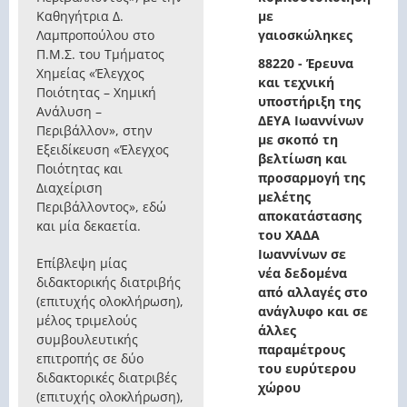
Καθηγήτρια Δ.
με
Λαμπροπούλου στο
γαιοσκώληκες
Π.Μ.Σ. του Τμήματος
88220 - Έρευνα
Χημείας «Έλεγχος
και τεχνική
Ποιότητας – Χημική
υποστήριξη της
Ανάλυση –
ΔΕΥΑ Ιωαννίνων
Περιβάλλον», στην
με σκοπό τη
Εξειδίκευση «Έλεγχος
βελτίωση και
Ποιότητας και
προσαρμογή της
Διαχείριση
μελέτης
Περιβάλλοντος», εδώ
αποκατάστασης
και μία δεκαετία.
του ΧΑΔΑ
Ιωαννίνων σε
Επίβλεψη μίας
νέα δεδομένα
διδακτορικής διατριβής
από αλλαγές στο
(επιτυχής ολοκλήρωση),
ανάγλυφο και σε
μέλος τριμελούς
άλλες
συμβουλευτικής
παραμέτρους
επιτροπής σε δύο
του ευρύτερου
διδακτορικές διατριβές
χώρου
(επιτυχής ολοκλήρωση),