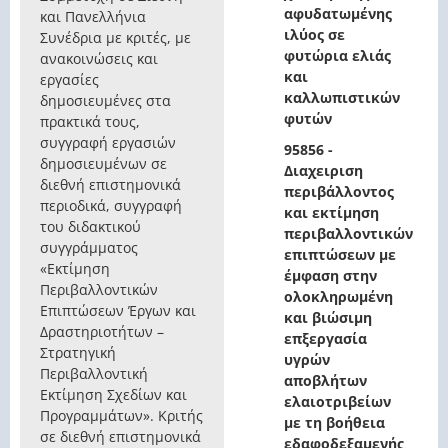
αφυδατωμένης
και Πανελλήνια
ιλύος σε
Συνέδρια με κριτές, με
φυτώρια ελιάς
ανακοινώσεις και
και
εργασίες
καλλωπιστικών
δημοσιευμένες στα
φυτών
πρακτικά τους,
συγγραφή εργασιών
95856 -
δημοσιευμένων σε
Διαχειριση
διεθνή επιστημονικά
περιβάλλοντος
περιοδικά, συγγραφή
και εκτίμηση
του διδακτικού
περιβαλλοντικών
συγγράμματος
επιπτώσεων με
«Εκτίμηση
έμφαση στην
Περιβαλλοντικών
ολοκληρωμένη
Επιπτώσεων Έργων και
και βιώσιμη
Δραστηριοτήτων –
επξεργασία
Στρατηγική
υγρών
Περιβαλλοντική
αποβλήτων
Εκτίμηση Σχεδίων και
ελαιοτριβείων
Προγραμμάτων». Κριτής
με τη βοήθεια
σε διεθνή επιστημονικά
εδαφοδεξαμενής