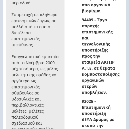
περιοδικά.
απο οργανικό
βιομίγμα
Συμμετοχή σε πληθώρα
94409 - Έργο
ερευνητικών έργων, σε
παροχής
πολλά από τα οποία
επιστημονικής
διετέλεσα
και
επιστημονικός
τεχνολογικής
υπεύθυνος.
υποστήριξης
προς την
Επαγγελματική εμπειρία
εταιρεία ΑΚΤΩΡ
από το Νοέμβριο 2000
Α.Τ.Ε. σε θέματα
μέχρι σήμερα, ως μέλος
κομποστοποίησης
μελετητικής ομάδας και
οργανικών
αργότερα ως
στερών
επιστημονικός
αποβλήτων.
σύμβουλος σε
υδραυλικές και
93025 -
περιβαλλοντικές
Επιστημονική
μελέτες, μελέτες
υποστήριξη
πολεοδομικού
ΔΕΥΑ Δράμας με
σχεδιασμού και
σκοπό την