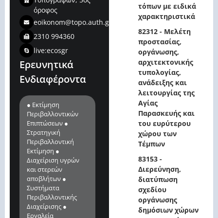
τόπων με ειδικά
όροφος
χαρακτηριστικά
eoikonom@topo.auth.gr
82312 - Μελέτη
2310 994360
προστασίας,
live:ecosgr
οργάνωσης,
αρχιτεκτονικής
Ερευνητικά
τυπολογίας,
Ενδιαφέροντα
ανάδειξης και
λειτουργίας της
Αγίας
● Εκτίμηση
Παρασκευής και
Περιβαλλοντικών
Επιπτώσεων ●
του ευρύτερου
Στρατηγική
χώρου των
Περιβαλλοντική
Τέμπων
Εκτίμηση ●
83153 -
Διαχείριση υγρών
Διερεύνηση,
και στερεών
αποβλήτων ●
διατύπωση
Συστήματα
σχεδίου
Περιβαλλοντικής
οργάνωσης
Διαχείρισης ●
δημόσιων χώρων
Εργαλεία