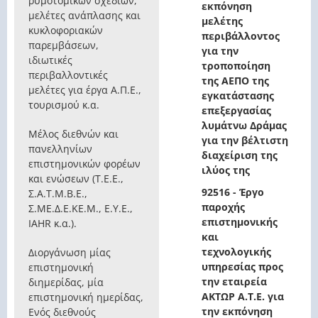
ρυμοτομικών σχεδίων,
εκπόνηση
μελέτες ανάπλασης και
μελέτης
κυκλοφοριακών
περιβάλλοντος
παρεμβάσεων,
για την
ιδιωτικές
τροποποίηση
περιβαλλοντικές
της ΑΕΠΟ της
μελέτες για έργα Α.Π.Ε.,
εγκατάστασης
τουρισμού κ.α.
επεξεργασίας
λυμάτνω Δράμας
Μέλος διεθνών και
για την βέλτιστη
πανελληνίων
διαχείριση της
επιστημονικών φορέων
ιλύος της
και ενώσεων (Τ.Ε.Ε.,
92516 - Έργο
Σ.Α.Τ.Μ.Β.Ε.,
παροχής
Σ.ΜΕ.Δ.Ε.ΚΕ.Μ., Ε.Υ.Ε.,
επιστημονικής
IAHR κ.α.).
και
τεχνολογικής
Διοργάνωση μίας
υπηρεσίας προς
επιστημονική
την εταιρεία
διημερίδας, μία
ΑΚΤΩΡ Α.Τ.Ε. για
επιστημονική ημερίδας,
την εκπόνηση
Ενός διεθνούς