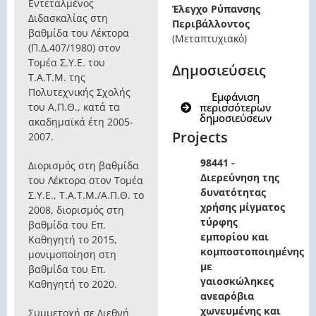
Εντεταλμένος
Έλεγχο Ρύπανσης
Διδασκαλίας στη
Περιβάλλοντος
βαθμίδα του Λέκτορα
(Μεταπτυχιακό)
(Π.Δ.407/1980) στον
Τομέα Σ.Υ.Ε. του
Δημοσιεύσεις
Τ.Α.Τ.Μ. της
Πολυτεχνικής Σχολής
Εμφάνιση
του Α.Π.Θ., κατά τα
περισσότερων
δημοσιεύσεων
ακαδημαϊκά έτη 2005-
Projects
2007.
98441 -
Διορισμός στη βαθμίδα
Διερεύνηση της
του Λέκτορα στον Τομέα
δυνατότητας
Σ.Υ.Ε., Τ.Α.Τ.Μ./Α.Π.Θ. το
χρήσης μίγματος
2008, διορισμός στη
τύρφης
βαθμίδα του Επ.
εμπορίου και
Καθηγητή το 2015,
κομποστοποιημένης
μονιμοποίηση στη
με
βαθμίδα του Επ.
γαιοσκώληκες
Καθηγητή το 2020.
ανεαρόβια
χωνευμένης και
Συμμετοχή σε Διεθνή