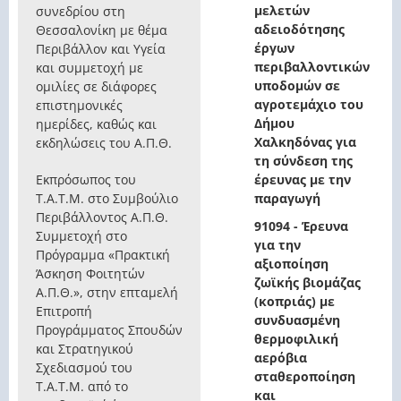
μελετών
συνεδρίου στη
αδειοδότησης
Θεσσαλονίκη με θέμα
έργων
Περιβάλλον και Υγεία
περιβαλλοντικών
και συμμετοχή με
υποδομών σε
ομιλίες σε διάφορες
αγροτεμάχιο του
επιστημονικές
Δήμου
ημερίδες, καθώς και
Χαλκηδόνας για
εκδηλώσεις του Α.Π.Θ.
τη σύνδεση της
Εκπρόσωπος του
έρευνας με την
Τ.Α.Τ.Μ. στο Συμβούλιο
παραγωγή
Περιβάλλοντος Α.Π.Θ.
91094 - Έρευνα
Συμμετοχή στο
για την
Πρόγραμμα «Πρακτική
αξιοποίηση
Άσκηση Φοιτητών
ζωϊκής βιομάζας
Α.Π.Θ.», στην επταμελή
(κοπριάς) με
Επιτροπή
συνδυασμένη
Προγράμματος Σπουδών
θερμοφιλική
και Στρατηγικού
αερόβια
Σχεδιασμού του
σταθεροποίηση
Τ.Α.Τ.Μ. από το
και