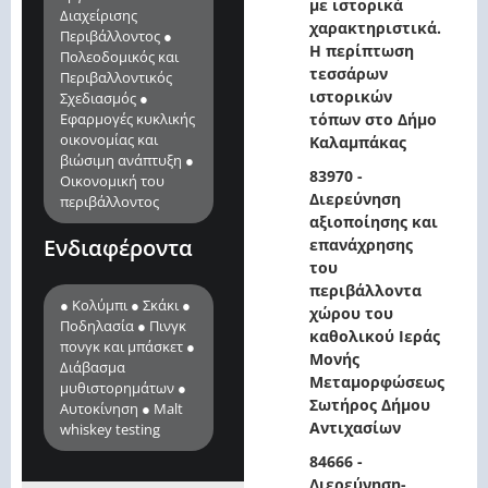
με ιστορικά
Διαχείρισης
χαρακτηριστικά.
Περιβάλλοντος ●
Η περίπτωση
Πολεοδομικός και
τεσσάρων
Περιβαλλοντικός
ιστορικών
Σχεδιασμός ●
Εφαρμογές κυκλικής
τόπων στο Δήμο
οικονομίας και
Καλαμπάκας
βιώσιμη ανάπτυξη ●
83970 -
Οικονομική του
Διερεύνηση
περιβάλλοντος
αξιοποίησης και
Ενδιαφέροντα
επανάχρησης
του
περιβάλλοντα
● Κολύμπι ● Σκάκι ●
χώρου του
Ποδηλασία ● Πινγκ
καθολικού Ιεράς
πονγκ και μπάσκετ ●
Μονής
Διάβασμα
Μεταμορφώσεως
μυθιστορημάτων ●
Σωτήρος Δήμου
Αυτοκίνηση ● Malt
Αντιχασίων
whiskey testing
84666 -
Διερεύνηση-