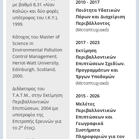
2010 - 2017
με βαθμό 8,31 «Λίαν
Ποιότητα Υδατικών
Καλώς» και δύο φορές
Πόρων και Διαχείριση
υπότροφος του Ι.Κ.Υ.),
Περιβάλλοντος
1999.
(Μεταπτυχιακό)
Κάτοχος του Master of
2017 - 2023
Science in
Environmental Pollution
Εκτίμηση
Control Management,
Περιβαλλοντικών
Heriot-Watt University,
Επιπτώσεων Σχεδίων,
Edinburgh, Scotland,
Προγραμμάτων και
2000.
Έργων Υποδομών
(Μεταπτυχιακό)
Διδάκτορας του
Τ.Α.Τ.Μ., στην Εκτίμηση
2015 - 2026
Περιβαλλοντικών
Μελέτες
Επιπτώσεων, 2004 (με
Περιβαλλοντικών
υποτροφία της
Επιπτώσεων και
Επιτροπής Ερευνών για
Γεωγραφικά
ο
το 2
έτος).
Συστήματα
Πληροφοριών για τον