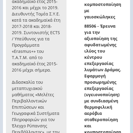
ακαδημαϊκό έτος 2015-
κομποστοποίηση
2016 και μέχρι το 2019.
με
Διευθυντής Τομέα Σ.Υ.Ε.
γαιοσκώληκες
κατά τα ακαδημαϊκά έτη
88506 - Έρευνα
2017-2018 και 2018-
για την
2019. Συντονιστής ECTS
αξιοποίηση της
/ Υπεύθυνος για τα
αφυδατωμένης
Προγράμματα
ιλύος του
«Erasmus+» του
κέντρου
Τ.Α.Τ.Μ. από το
επεξεργασίας
ακαδημαϊκό έτος 2015-
λυμάτων Δράμας.
2016 μέχρι σήμερα.
Εφαρμογή
Διδασκαλία του
προσωρημένης
μεταπτυχιακού
επεξεργασίας
μαθήματος «Μελέτες
(υγειονοποίηση)
Περιβαλλοντικών
με συνδιασμένη
Επιπτώσεων και
θερμοφιλική
Γεωγραφικά Συστήματα
αερόβια
Πληροφοριών για τον
σταθεροποίηση
Έλεγχο Ρύπανσης
και
Περιβάλλοντος», με την
κομποστοποίηση