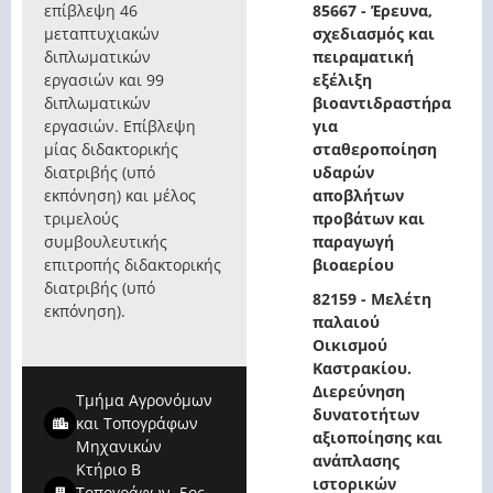
επίβλεψη 46
85667 - Έρευνα,
μεταπτυχιακών
σχεδιασμός και
διπλωματικών
πειραματική
εργασιών και 99
εξέλιξη
διπλωματικών
βιοαντιδραστήρα
εργασιών. Επίβλεψη
για
μίας διδακτορικής
σταθεροποίηση
διατριβής (υπό
υδαρών
εκπόνηση) και μέλος
αποβλήτων
τριμελούς
προβάτων και
συμβουλευτικής
παραγωγή
επιτροπής διδακτορικής
βιοαερίου
διατριβής (υπό
82159 - Μελέτη
εκπόνηση).
παλαιού
Οικισμού
Καστρακίου.
Διερεύνηση
Τμήμα Αγρονόμων
δυνατοτήτων
και Τοπογράφων
αξιοποίησης και
Μηχανικών
ανάπλασης
Κτήριο Β
ιστορικών
Τοπογράφων, 5ος