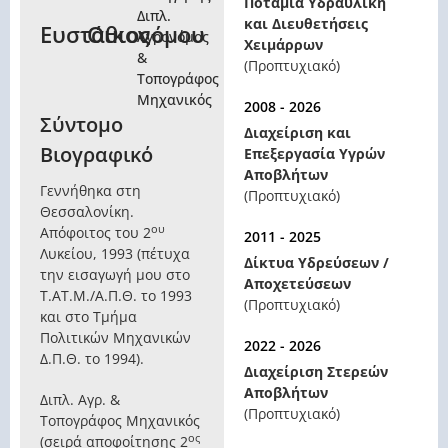
Ποτάμια Υδραυλική
Διπλ.
και Διευθετήσεις
Ευστάθιος
Οικονόμου
Αγρονόμος
Χειμάρρων
&
(Προπτυχιακό)
Τοπογράφος
Μηχανικός
2008 - 2026
Σύντομο
Διαχείριση και
Βιογραφικό
Επεξεργασία Υγρών
Αποβλήτων
Γεννήθηκα στη
(Προπτυχιακό)
Θεσσαλονίκη.
ου
Απόφοιτος του 2
2011 - 2025
Λυκείου, 1993 (πέτυχα
Δίκτυα Υδρεύσεων /
την εισαγωγή μου στο
Αποχετεύσεων
Τ.ΑΤ.Μ./Α.Π.Θ. το 1993
(Προπτυχιακό)
και στο Τμήμα
Πολιτικών Μηχανικών
2022 - 2026
Δ.Π.Θ. το 1994).
Διαχείριση Στερεών
Αποβλήτων
Διπλ. Αγρ. &
(Προπτυχιακό)
Τοπογράφος Μηχανικός
ος
(σειρά αποφοίτησης 2