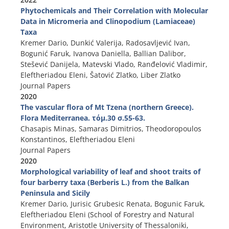
Phytochemicals and Their Correlation with Molecular
Data in Micromeria and Clinopodium (Lamiaceae)
Taxa
Kremer Dario, Dunkić Valerija, Radosavljević Ivan,
Bogunić Faruk, Ivanova Daniella, Ballian Dalibor,
Stešević Danijela, Matevski Vlado, Ranđelović Vladimir,
Eleftheriadou Eleni, Šatović Zlatko, Liber Zlatko
Journal Papers
2020
The vascular flora of Mt Tzena (northern Greece).
Flora Mediterranea. τόμ.30 σ.55-63.
Chasapis Minas, Samaras Dimitrios, Theodoropoulos
Konstantinos, Eleftheriadou Eleni
Journal Papers
2020
Morphological variability of leaf and shoot traits of
four barberry taxa (Berberis L.) from the Balkan
Peninsula and Sicily
Kremer Dario, Jurisic Grubesic Renata, Bogunic Faruk,
Eleftheriadou Eleni (School of Forestry and Natural
Environment, Aristotle University of Thessaloniki,